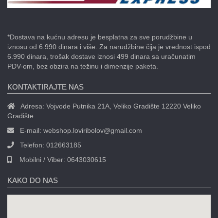
*Dostava na kućnu adresu je besplatna za sve porudžbine u
iznosu od 6.990 dinara i više. Za narudžbine čija je vrednost ispod
6.990 dinara, trošak dostave iznosi 499 dinara sa uračunatim
PDV-om, bez obzira na težinu i dimenzije paketa.
KONTAKTIRAJTE NAS
Adresa:
Vojvode Putnika 21A, Veliko Gradište 12220 Veliko
Gradište
E-mail:
webshop.loviribolov@gmail.com
Telefon:
012663185
Mobilni / Viber:
0643030615
KAKO DO NAS