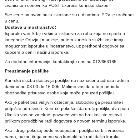
zvaničnom cenovniku POST Express kurirske sluzbe.
Pirotehnika
Sve cene na ovom sajtu iskazane su u dinarima. PDV je uračunat
u cenu.
Akcija
Dostava u inostranstvo:
Isporuku van Srbije vršimo iskljucivo za robu koja ne spada u
Početna
kategorije Oruzja i municije, putem kurirskih službi koje imaju
mogucnost isporuke u inostranstvo, uz prethodni dogovor sa
Ribolovačke
kupcem o ceni i načinu isporuke.
priče
Za dodatne informacije, kontaktirajte nas na 012/663185.
Lovačke
Preuzimanje pošiljke
priče
Kurirska služba dostavlja pošiljke na naznačenu adresu radnim
danima od 08:00 do 16:00h. Molimo vas da u tom periodu
Izveštaj
obezbedite prisustvo osobe koja može preuzeti pošiljku.
sa
vode
Ako je paket bez vidljivih oštećenja, slobodno ga preuzmite i
potpišite adresnicu. Kurir će pokušati da uruči pošiljku dva puta.
RIBOLOVNE
Ukoliko vas ne zatekne, pozvaće vas na broj koji ste ostavili
DOZVOLE
prilikom porudžbine radi dogovora o novom terminu isporuke.
ZA
Ako i drugi pokušaj bude neuspešan, pošiljka će biti vraćena
2026.god.
nama, nakon čega ćemo vas kontaktirati radi daljih koraka.