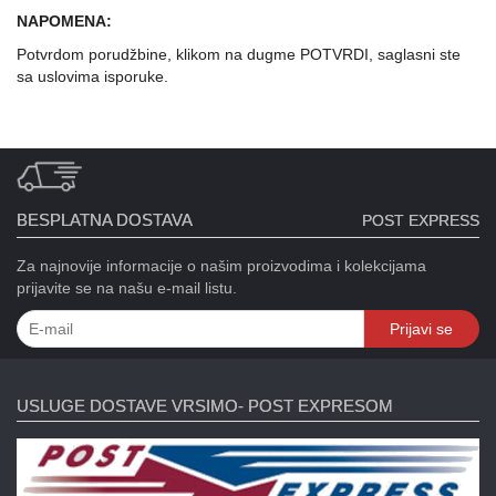
Kontakt
NAPOMENA:
Potvrdom porudžbine, klikom na dugme POTVRDI, saglasni ste
Naši
sa uslovima isporuke.
vatrometi
Brendovi
USLOVI
ISPORUKE
BESPLATNA DOSTAVA
POST EXPRESS
O
kupovini
Za najnovije informacije o našim proizvodima i kolekcijama
prijavite se na našu e-mail listu.
Prijavi se
USLUGE DOSTAVE VRSIMO- POST EXPRESOM