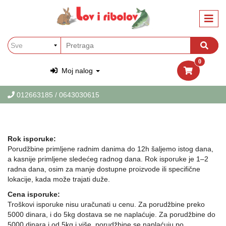
Kategorije
Oprema
za
Ribolov
0
Oprema
Moj nalog
za
Lov
012663185
/ 0643030615
Garderoba
i
obuca
Rok isporuke:
za
Porudžbine primljene radnim danima do 12h šaljemo istog dana,
Lov
a kasnije primljene sledećeg radnog dana. Rok isporuke je 1–2
i
radna dana, osim za manje dostupne proizvode ili specifične
Ribolov
lokacije, kada može trajati duže.
PET
Cena isporuke:
Oprema
Troškovi isporuke nisu uračunati u cenu. Za porudžbine preko
za
5000 dinara, i do 5kg dostava se ne naplaćuje. Za porudžbine do
ljubimce
5000 dinara i od 5kg i više, porudžbine se naplaćuju po