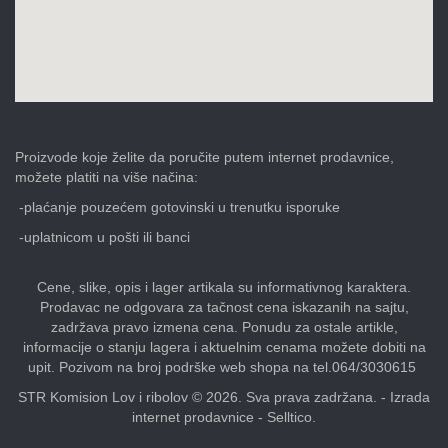
Proizvode koje želite da poručite putem internet prodavnice,
možete platiti na više načina:
-plaćanje pouzećem gotovinski u trenutku isporuke
-uplatnicom u pošti ili banci
Cene, slike, opis i lager artikala su informativnog karaktera.
Prodavac ne odgovara za tačnost cena iskazanih na sajtu,
zadržava pravo izmena cena. Ponudu za ostale artikle,
informacije o stanju lagera i aktuelnim cenama možete dobiti na
upit. Pozivom na broj podrške web shopa na tel.064/3030615
STR Komision Lov i ribolov © 2026. Sva prava zadržana. -
Izrada
internet prodavnice
-
Selltico.