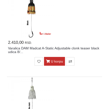
Kontakt
Naši
vatrometi
Brendovi
USLOVI
2.410,00
ISPORUKE
RSD.
Varalica DAM Madcat A-Static Adjustable clonk teaser black
udica 8/...
O
kupovini
U korpu