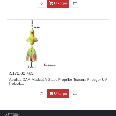
U korpu
2.170,00
RSD.
Varalica DAM Madcat A-Static Proprller Teasers Firetiger UV
Trokrak...
U korpu