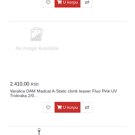
U korpu
2.410,00
RSD.
Varalica DAM Madcat A-Static clonk teaser Fluo Pink UV
Trokraka 2/0...
U korpu