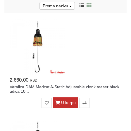
Prema nazivu
Pirotehnika
Akcija
Početna
Ribolovačke
priče
Lovačke
priče
2.660,00
RSD.
Izveštaj
Varalica DAM Madcat A-Static Adjustable clonk teaser black
sa
udica 10...
vode
U korpu
RIBOLOVNE
DOZVOLE
ZA
2026.god.