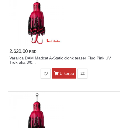
2.620,00
RSD.
Varalica DAM Madcat A-Static clonk teaser Fluo Pink UV
Trokraka 3/0...
U korpu