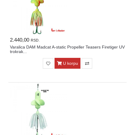
2.440,00
RSD.
Varalica DAM Madcat A-static Propeller Teasers Firetiger UV
trokrak...
U korpu