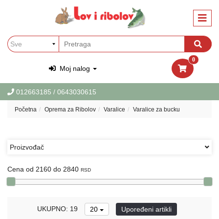
Kategorije
Oprema
za
Ribolov
0
Oprema
Moj nalog
za
Lov
012663185
/ 0643030615
Garderoba
Početna
Oprema za Ribolov
Varalice
Varalice za bucku
i
obuca
za
Lov
Proizvođač
i
Ribolov
Cena od 2160 do 2840
RSD
PET
Oprema
za
UKUPNO: 19
20
Upoređeni artikli
ljubimce