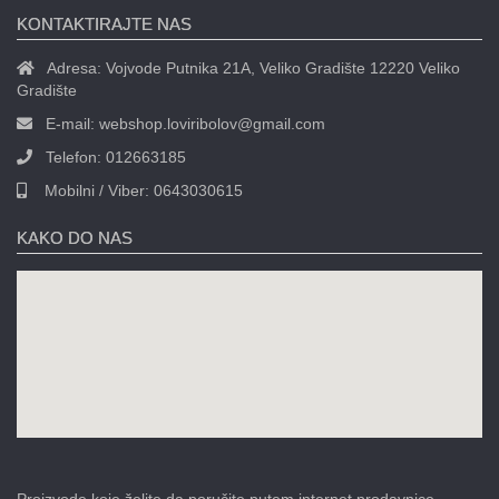
KONTAKTIRAJTE NAS
Adresa:
Vojvode Putnika 21A, Veliko Gradište 12220 Veliko
Gradište
E-mail:
webshop.loviribolov@gmail.com
Telefon:
012663185
Mobilni / Viber:
0643030615
KAKO DO NAS
Proizvode koje želite da poručite putem internet prodavnice,