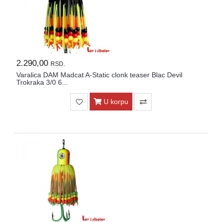
2.290,00
RSD.
Varalica DAM Madcat A-Static clonk teaser Blac Devil
Trokraka 3/0 6...
U korpu