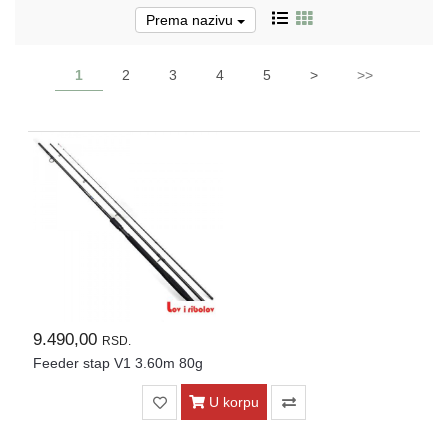
Prema nazivu
Pirotehnika
Akcija
1
2
3
4
5
>
>>
Početna
Ribolovačke
priče
Lovačke
priče
Izveštaj
sa
vode
9.490,00
RSD.
RIBOLOVNE
Feeder stap V1 3.60m 80g
DOZVOLE
ZA
U korpu
2026.god.