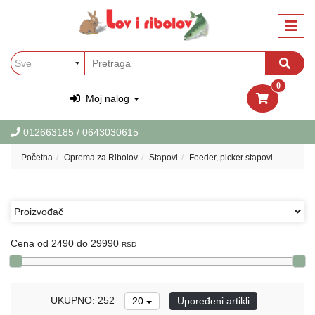
Kategorije
Oprema
za
Ribolov
0
Oprema
Moj nalog
za
Lov
012663185
/ 0643030615
Garderoba
Početna
Oprema za Ribolov
Stapovi
Feeder, picker stapovi
i
obuca
za
Lov
Proizvođač
i
Ribolov
Cena od 2490 do 29990
RSD
PET
Oprema
za
UKUPNO: 252
20
Upoređeni artikli
ljubimce