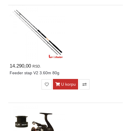
Kontakt
Naši
vatrometi
Brendovi
USLOVI
ISPORUKE
O
14.290,00
RSD.
kupovini
Feeder stap V2 3.60m 80g
U korpu