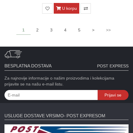
U korpu
1
2
3
4
5
>
>>
BESPLATNA DOSTAVA
POST EXPRESS
Za najnovije informacije o našim proizvodima i kolekcijama
prijavite se na našu e-mail listu.
Prijavi se
USLUGE DOSTAVE VRSIMO- POST EXPRESOM