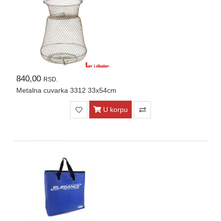
Kontakt
Naši
vatrometi
Brendovi
USLOVI
840,00
RSD.
ISPORUKE
Metalna cuvarka 3312 33x54cm
O
U korpu
kupovini