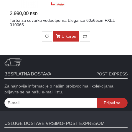
2.990,00
RSD.
Torba za cuvarku vodootporna Elegance 60x65cm FXEL
010065
U korpu
BESPLATNA DOSTAVA
POST EXPRESS
Za najnovije informacije o našim proizvodima i kolekcijama
prijavite se na našu e-mail listu.
Prijavi se
USLUGE DOSTAVE VRSIMO- POST EXPRESOM