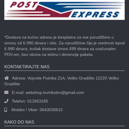
*Dostava na kućnu adresu je besplatna za sve porudžbine u
iznosu od 6.990 dinara i više. Za narudžbine čija je vrednost ispod
6.990 dinara, trošak dostave iznosi 499 dinara sa uračunatim
PDV-om, bez obzira na težinu i dimenzije paketa.
KONTAKTIRAJTE NAS
Adresa:
Vojvode Putnika 21A, Veliko Gradište 12220 Veliko
Gradište
E-mail:
webshop.loviribolov@gmail.com
Telefon:
012663185
Mobilni / Viber:
0643030615
KAKO DO NAS