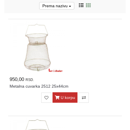
Prema nazivu
Pirotehnika
Akcija
Početna
Ribolovačke
priče
Lovačke
priče
950,00
RSD.
Izveštaj
Metalna cuvarka 2512 25x44cm
sa
vode
U korpu
RIBOLOVNE
DOZVOLE
ZA
2026.god.