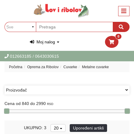
Kategorije
Oprema
za
Ribolov
0
Oprema
Moj nalog
za
Lov
012663185
/ 0643030615
Garderoba
Početna
Oprema za Ribolov
Cuvarke
Metalne cuvarke
i
obuca
za
Lov
Proizvođač
i
Ribolov
Cena od 840 do 2990
RSD
PET
Oprema
za
UKUPNO: 3
20
Upoređeni artikli
ljubimce