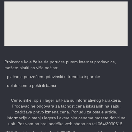
Proizvode koje želite da poručite putem internet prodavnice,
možete platiti na više načina:
-plaćanje pouzećem gotovinski u trenutku isporuke
-uplatnicom u pošti ili banci
Cene, slike, opis i lager artikala su informativnog karaktera.
Prodavac ne odgovara za tačnost cena iskazanih na sajtu,
zadržava pravo izmena cena. Ponudu za ostale artikle,
informacije o stanju lagera i aktuelnim cenama možete dobiti na
upit. Pozivom na broj podrške web shopa na tel.064/3030615