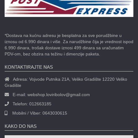
*Dostava na kućnu adresu je besplatna za sve porudžbine u
iznosu od 6.990 dinara i više. Za narudžbine čija je vrednost ispod
6.990 dinara, trošak dostave iznosi 499 dinara sa uračunatim
PDV-om, bez obzira na težinu i dimenzije paketa.
KONTAKTIRAJTE NAS
Adresa:
Vojvode Putnika 21A, Veliko Gradište 12220 Veliko
Gradište
E-mail:
webshop.loviribolov@gmail.com
Telefon:
012663185
Mobilni / Viber:
0643030615
KAKO DO NAS