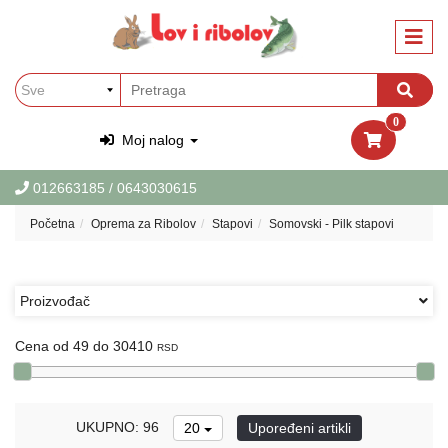
Kategorije
Oprema
za
Ribolov
0
Oprema
Moj nalog
za
Lov
012663185
/ 0643030615
Garderoba
Početna
Oprema za Ribolov
Stapovi
Somovski - Pilk stapovi
i
obuca
za
Lov
Proizvođač
i
Ribolov
Cena od 49 do 30410
RSD
PET
Oprema
za
UKUPNO: 96
20
Upoređeni artikli
ljubimce