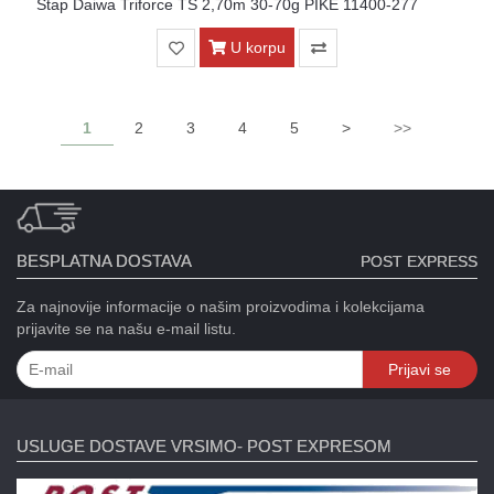
Stap Daiwa Triforce TS 2,70m 30-70g PIKE 11400-277
U korpu
1
2
3
4
5
>
>>
BESPLATNA DOSTAVA
POST EXPRESS
Za najnovije informacije o našim proizvodima i kolekcijama
prijavite se na našu e-mail listu.
Prijavi se
USLUGE DOSTAVE VRSIMO- POST EXPRESOM