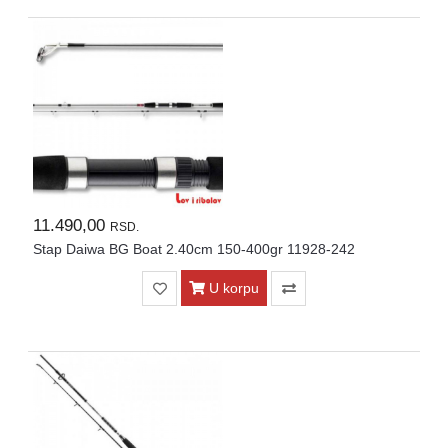
Kontakt
Naši
vatrometi
Brendovi
USLOVI
ISPORUKE
O
11.490,00
RSD.
kupovini
Stap Daiwa BG Boat 2.40cm 150-400gr 11928-242
U korpu