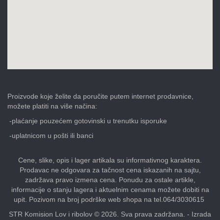
Proizvode koje želite da poručite putem internet prodavnice,
možete platiti na više načina:
-plaćanje pouzećem gotovinski u trenutku isporuke
-uplatnicom u pošti ili banci
Cene, slike, opis i lager artikala su informativnog karaktera.
Prodavac ne odgovara za tačnost cena iskazanih na sajtu,
zadržava pravo izmena cena. Ponudu za ostale artikle,
informacije o stanju lagera i aktuelnim cenama možete dobiti na
upit. Pozivom na broj podrške web shopa na tel.064/3030615
STR Komision Lov i ribolov © 2026. Sva prava zadržana. -
Izrada