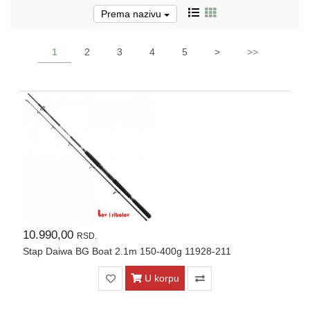
Prema nazivu
Pirotehnika
Akcija
1
2
3
4
5
>
>>
Početna
Ribolovačke
priče
Lovačke
priče
Izveštaj
sa
vode
10.990,00
RSD.
RIBOLOVNE
Stap Daiwa BG Boat 2.1m 150-400g 11928-211
DOZVOLE
ZA
U korpu
2026.god.