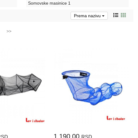
Somovske masinice
1
Prema nazivu
>>
1.190,00
RSD.
RSD.