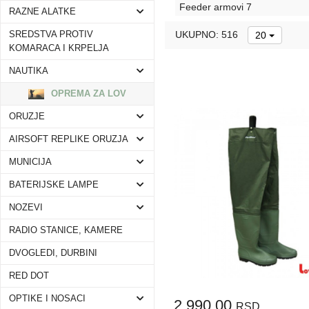
Feeder armovi
7
RAZNE ALATKE
UKUPNO: 516
SREDSTVA PROTIV
20
KOMARACA I KRPELJA
NAUTIKA
OPREMA ZA LOV
ORUZJE
AIRSOFT REPLIKE ORUZJA
MUNICIJA
BATERIJSKE LAMPE
NOZEVI
RADIO STANICE, KAMERE
DVOGLEDI, DURBINI
RED DOT
OPTIKE I NOSACI
2.990,00
RSD.