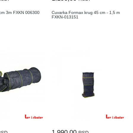
5cm 3m FXKN 006300
Cuvarka Formax krug 45 cm - 1,5 m
FXKN-013151
1.990,00
RSD.
RSD.