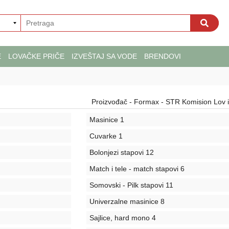
E
LOVAČKE PRIČE
IZVEŠTAJ SA VODE
BRENDOVI
Proizvođač - Formax - STR Komision Lov i 
Masinice
1
Cuvarke
1
Bolonjezi stapovi
12
Match i tele - match stapovi
6
Somovski - Pilk stapovi
11
Univerzalne masinice
8
Sajlice, hard mono
4