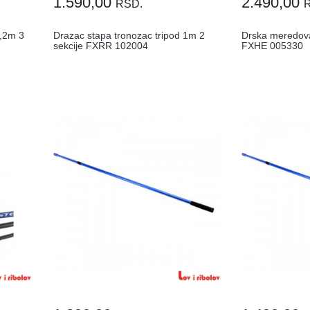
1.590,00
2.490,00
RSD.
1,2m 3
Drazac stapa tronozac tripod 1m 2
Drska meredov
sekcije FXRR 102004
FXHE 005330