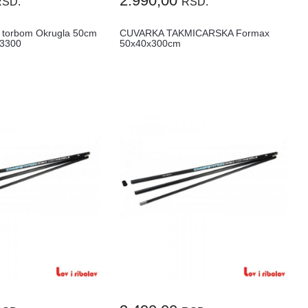
2.990,00
RSD.
RSD.
 torbom Okrugla 50cm
CUVARKA TAKMICARSKA Formax
03300
50x40x300cm