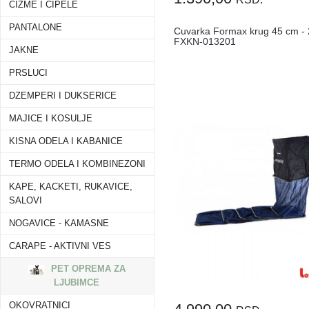
CIZME I CIPELE
PANTALONE
Cuvarka Formax krug 45 cm -
FXKN-013201
JAKNE
PRSLUCI
DZEMPERI I DUKSERICE
MAJICE I KOSULJE
KISNA ODELA I KABANICE
TERMO ODELA I KOMBINEZONI
KAPE, KACKETI, RUKAVICE,
SALOVI
NOGAVICE - KAMASNE
CARAPE - AKTIVNI VES
PET OPREMA ZA
LJUBIMCE
OKOVRATNICI