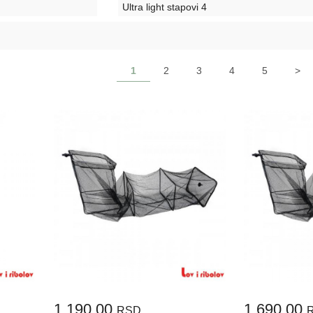
Ultra light stapovi
4
1
2
3
4
5
>
1.190,00
1.690,00
RSD.