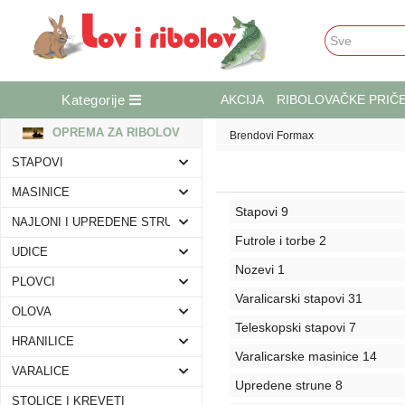
Kategorije
AKCIJA
RIBOLOVAČKE PRIČ
OPREMA ZA RIBOLOV
Brendovi
Formax
STAPOVI
MASINICE
Stapovi
9
NAJLONI I UPREDENE STRUNE
Futrole i torbe
2
UDICE
Nozevi
1
PLOVCI
Varalicarski stapovi
31
OLOVA
Teleskopski stapovi
7
HRANILICE
Varalicarske masinice
14
VARALICE
Upredene strune
8
STOLICE I KREVETI