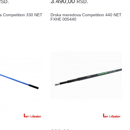
3.490,00
RSD.
RSD.
a Competition 330 NET
Drska meredova Competition 440 NET
FXHE 005440