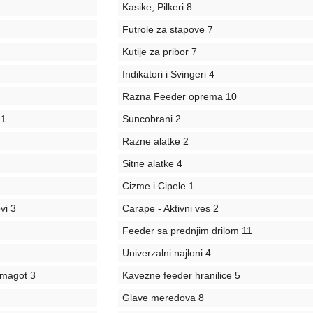
Kasike, Pilkeri
8
Futrole za stapove
7
Kutije za pribor
7
Indikatori i Svingeri
4
Razna Feeder oprema
10
1
Suncobrani
2
Razne alatke
2
Sitne alatke
4
Cizme i Cipele
1
vi
3
Carape - Aktivni ves
2
Feeder sa prednjim drilom
11
Univerzalni najloni
4
i magot
3
Kavezne feeder hranilice
5
Glave meredova
8