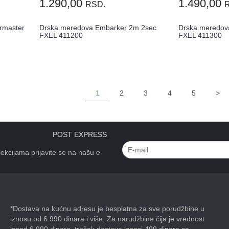
1.290,00
1.490,00
RSD.
rmaster
Drska meredova Embarker 2m 2sec
Drska meredov
FXEL 411200
FXEL 411300
1
2
3
4
5
>
POST EXPRESS
ekcijama prijavite se na našu e-
*Dostava na kućnu adresu je besplatna za sve porudžbine u
iznosu od 6.990 dinara i više. Za narudžbine čija je vrednost