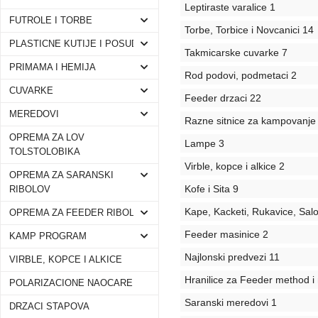
Leptiraste varalice
1
FUTROLE I TORBE
Torbe, Torbice i Novcanici
14
PLASTICNE KUTIJE I POSUDE
Takmicarske cuvarke
7
PRIMAMA I HEMIJA
Rod podovi, podmetaci
2
CUVARKE
Feeder drzaci
22
MEREDOVI
Razne sitnice za kampovanje
OPREMA ZA LOV
Lampe
3
TOLSTOLOBIKA
Virble, kopce i alkice
2
OPREMA ZA SARANSKI
Kofe i Sita
9
RIBOLOV
Kape, Kacketi, Rukavice, Salo
OPREMA ZA FEEDER RIBOLOV
Feeder masinice
2
KAMP PROGRAM
Najlonski predvezi
11
VIRBLE, KOPCE I ALKICE
Hranilice za Feeder method 
POLARIZACIONE NAOCARE
Saranski meredovi
1
DRZACI STAPOVA