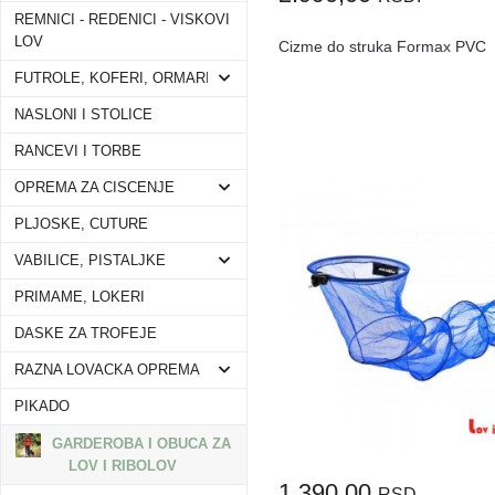
REMNICI - REDENICI - VISKOVI
LOV
Cizme do struka Formax PVC
FUTROLE, KOFERI, ORMARI
NASLONI I STOLICE
RANCEVI I TORBE
OPREMA ZA CISCENJE
PLJOSKE, CUTURE
VABILICE, PISTALJKE
PRIMAME, LOKERI
DASKE ZA TROFEJE
RAZNA LOVACKA OPREMA
PIKADO
GARDEROBA I OBUCA ZA
LOV I RIBOLOV
1.390,00
RSD.