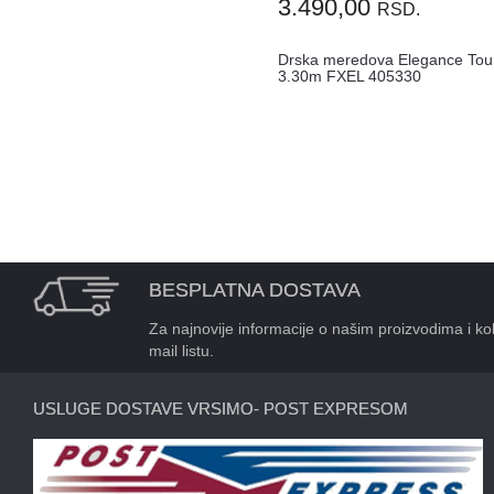
3.490,00
RSD.
Drska meredova Elegance Tou
3.30m FXEL 405330
BESPLATNA DOSTAVA
Za najnovije informacije o našim proizvodima i kol
mail listu.
USLUGE DOSTAVE VRSIMO- POST EXPRESOM