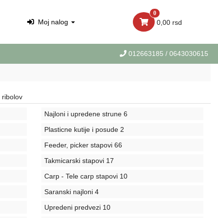
0
Moj nalog
0,00 rsd
012663185
/ 0643030615
ribolov
Najloni i upredene strune
6
Plasticne kutije i posude
2
Feeder, picker stapovi
66
Takmicarski stapovi
17
Carp - Tele carp stapovi
10
Saranski najloni
4
Upredeni predvezi
10