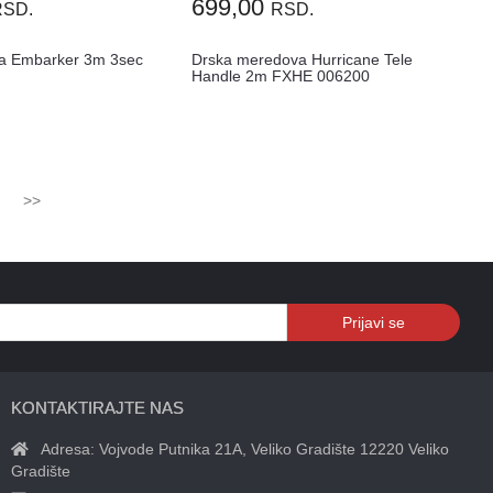
699,00
RSD.
RSD.
a Embarker 3m 3sec
Drska meredova Hurricane Tele
Handle 2m FXHE 006200
>>
Prijavi se
KONTAKTIRAJTE NAS
Adresa:
Vojvode Putnika 21A, Veliko Gradište 12220 Veliko
Gradište