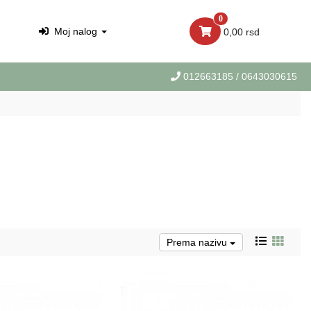
0
Moj nalog
0,00 rsd
012663185
/ 0643030615
Prema nazivu