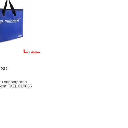
RSD.
ku vodootporna
5cm FXEL 010065