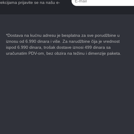
ekcijama prijavite se na našu e-
*Dostava na kućnu adresu je besplatna za sve porudžbine u
iznosu od 6.990 dinara i više. Za narudžbine čija je vrednost
ispod 6.990 dinara, trošak dostave iznosi 499 dinara sa
uračunatim PDV-om, bez obzira na težinu i dimenzije paketa.