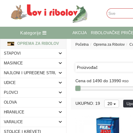
Kategorije
AKCIJA
RIBOLOVAČKE PRIČ
OPREMA ZA RIBOLOV
Početna
Oprema za Ribolov
C
STAPOVI
MASINICE
Proizvođač
NAJLONI I UPREDENE STRUNE
Cena od 1490 do 13990
RSD
UDICE
PLOVCI
OLOVA
UKUPNO: 19
20
Upo
HRANILICE
VARALICE
STOLICE I KREVETI