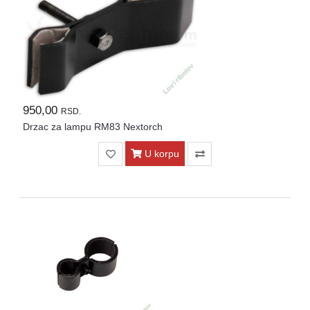
Kontakt
Naši
vatrometi
Brendovi
USLOVI
950,00
RSD.
ISPORUKE
Drzac za lampu RM83 Nextorch
O
U korpu
kupovini