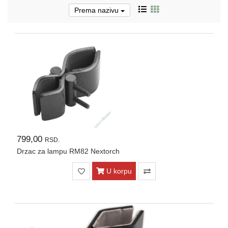
Prema nazivu
Pirotehnika
Akcija
Početna
Ribolovačke
priče
Lovačke
priče
799,00
RSD.
Izveštaj
Drzac za lampu RM82 Nextorch
sa
vode
U korpu
RIBOLOVNE
DOZVOLE
ZA
2026.god.