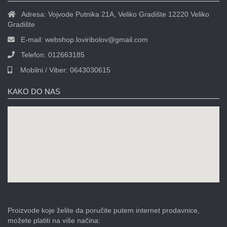
Adresa:
Vojvode Putnika 21A, Veliko Gradište 12220 Veliko
Gradište
E-mail:
webshop.loviribolov@gmail.com
Telefon:
012663185
Mobilni / Viber:
0643030615
KAKO DO NAS
Proizvode koje želite da poručite putem internet prodavnice,
možete platiti na više načina: