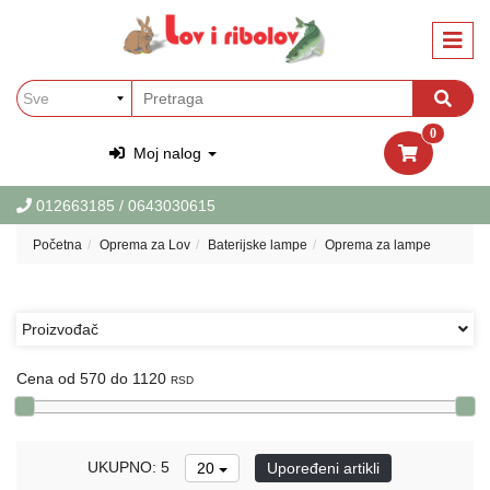
Kategorije
Oprema
za
Ribolov
0
Oprema
Moj nalog
za
Lov
012663185
/ 0643030615
Garderoba
Početna
Oprema za Lov
Baterijske lampe
Oprema za lampe
i
obuca
za
Lov
Proizvođač
i
Ribolov
Cena od 570 do 1120
RSD
PET
Oprema
za
UKUPNO: 5
20
Upoređeni artikli
ljubimce