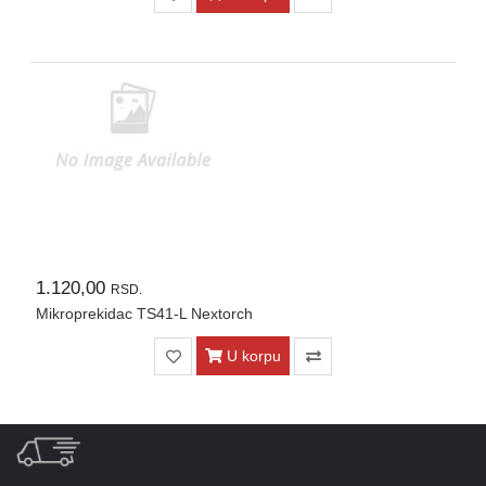
1.120,00
RSD.
Mikroprekidac TS41-L Nextorch
U korpu