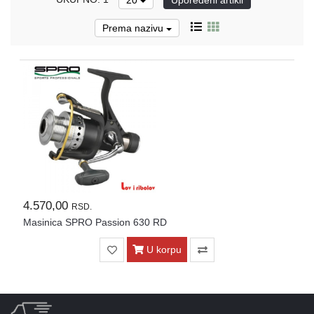
20
Upoređeni artikli
Pirotehnika
Prema nazivu
Akcija
Početna
Ribolovačke
priče
Lovačke
priče
Izveštaj
4.570,00
RSD.
sa
Masinica SPRO Passion 630 RD
vode
U korpu
RIBOLOVNE
DOZVOLE
ZA
2026.god.