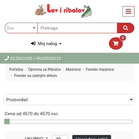
Kategorije
Oprema
za
Ribolov
0
Oprema
Moj nalog
za
Lov
012663185
/ 0643030615
Garderoba
Početna
Oprema za Ribolov
Masinice
Feeder masinice
i
Feeder sa zadnjim drilom
obuca
za
Lov
i
Proizvođač
Ribolov
Cena od 4570 do 4570
RSD
PET
Oprema
za
ljubimce
UKUPNO: 1