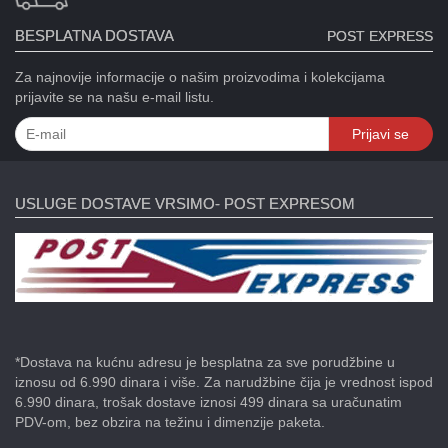
Kontakt
BESPLATNA DOSTAVA
POST EXPRESS
Naši
vatrometi
Za najnovije informacije o našim proizvodima i kolekcijama
prijavite se na našu e-mail listu.
Brendovi
Prijavi se
USLOVI
ISPORUKE
USLUGE DOSTAVE VRSIMO- POST EXPRESOM
O
kupovini
*Dostava na kućnu adresu je besplatna za sve porudžbine u
iznosu od 6.990 dinara i više. Za narudžbine čija je vrednost ispod
6.990 dinara, trošak dostave iznosi 499 dinara sa uračunatim
PDV-om, bez obzira na težinu i dimenzije paketa.