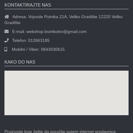
KONTAKTIRAJTE NAS
Adresa:
Vojvode Putnika 21A, Veliko Gradište 12220 Veliko
Gradište
E-mail:
webshop.loviribolov@gmail.com
Telefon:
012663185
Mobilni / Viber:
0643030615
KAKO DO NAS
Proizvode koje želite da poručite putem internet prodavnice,