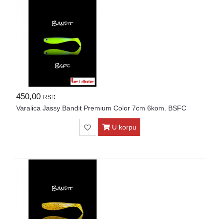
Pirotehnika
Akcija
Početna
Ribolovačke
priče
450,00
RSD.
Lovačke
Varalica Jassy Bandit Premium Color 7cm 6kom. BSFC
priče
U korpu
Izveštaj
sa
vode
RIBOLOVNE
DOZVOLE
ZA
2026.god.