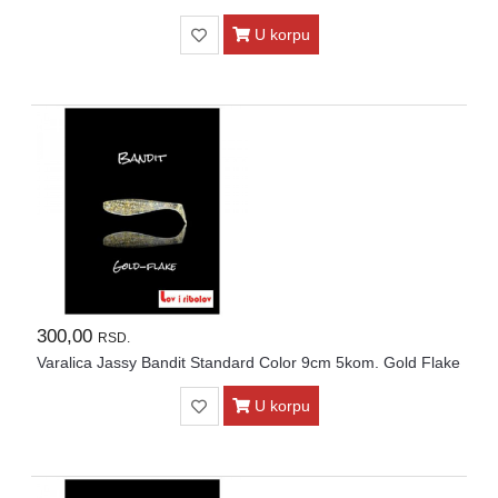
U korpu
300,00
RSD.
Varalica Jassy Bandit Standard Color 9cm 5kom. Gold Flake
U korpu