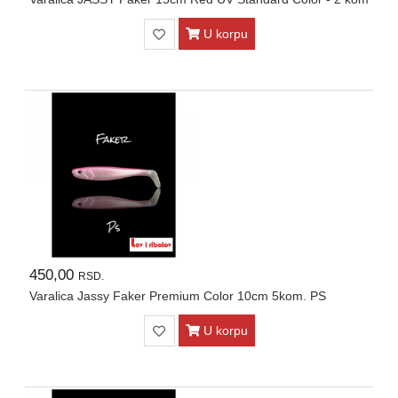
U korpu
450,00
RSD.
Varalica Jassy Faker Premium Color 10cm 5kom. PS
U korpu