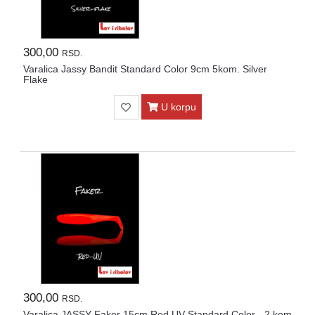
300,00
RSD.
Varalica Jassy Bandit Standard Color 9cm 5kom. Silver
Flake
U korpu
300,00
RSD.
Varalica JASSY Faker 15cm Red UV Standard Color - 2 kom