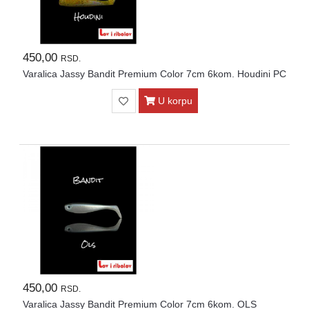
Kontakt
Naši
vatrometi
450,00
RSD.
Varalica Jassy Bandit Premium Color 7cm 6kom. Houdini PC
Brendovi
U korpu
USLOVI
ISPORUKE
O
kupovini
450,00
RSD.
Varalica Jassy Bandit Premium Color 7cm 6kom. OLS