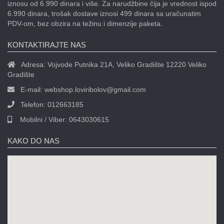
iznosu od 6.990 dinara i više. Za narudžbine čija je vrednost ispod
6.990 dinara, trošak dostave iznosi 499 dinara sa uračunatim
PDV-om, bez obzira na težinu i dimenzije paketa.
KONTAKTIRAJTE NAS
Adresa:
Vojvode Putnika 21A, Veliko Gradište 12220 Veliko
Gradište
E-mail:
webshop.loviribolov@gmail.com
Telefon:
012663185
Mobilni / Viber:
0643030615
KAKO DO NAS