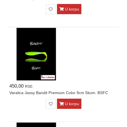
U korpu
450,00
RSD.
Varalica Jassy Bandit Premium Color 9cm 5kom. BSFC
U korpu