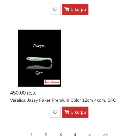
U korpu
450,00
RSD.
Varalica Jassy Faker Premium Color 12cm 4kom. SFC
U korpu
1
2
3
4
>
>>