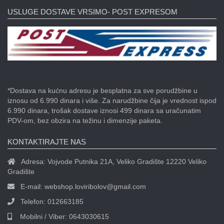
USLUGE DOSTAVE VRSIMO- POST EXPRESOM
*Dostava na kućnu adresu je besplatna za sve porudžbine u
iznosu od 6.990 dinara i više. Za narudžbine čija je vrednost ispod
6.990 dinara, trošak dostave iznosi 499 dinara sa uračunatim
PDV-om, bez obzira na težinu i dimenzije paketa.
KONTAKTIRAJTE NAS
Adresa:
Vojvode Putnika 21A, Veliko Gradište 12220 Veliko
Gradište
E-mail:
webshop.loviribolov@gmail.com
Telefon:
012663185
Mobilni / Viber:
0643030615