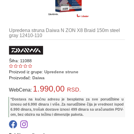
Pirotehnika
Akcija
Upredena struna Daiwa N ZON X8 Braid 150m steel
Početna
gray 12410-110
Ribolovačke
priče
Šifra: 11088
Lovačke
priče
Proizvod iz grupe:
Upredene strune
Proizvođač:
Daiwa
Izveštaj
1.990,00
RSD.
sa
WebCena:
vode
*Dostava na kućnu adresu je besplatna za sve porudžbine u
iznosu od 6.990 dinara i više. Za narudžbine čija je vrednost ispod
RIBOLOVNE
6.990 dinara, trošak dostave iznosi 499 dinara sa uračunatim PDV-
DOZVOLE
om, bez obzira na težinu i dimenzije paketa.
ZA
2026.god.