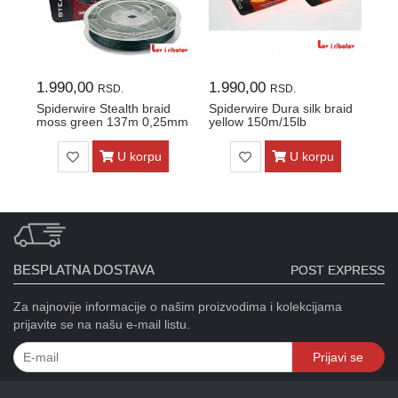
1.990,00
1.990,00
1.
RSD.
RSD.
Spiderwire Stealth braid
Spiderwire Dura silk braid
Spi
moss green 137m 0,25mm
yellow 150m/15lb
ye
U korpu
U korpu
BESPLATNA DOSTAVA
POST EXPRESS
Za najnovije informacije o našim proizvodima i kolekcijama
prijavite se na našu e-mail listu.
Prijavi se