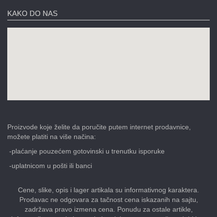
KAKO DO NAS
Proizvode koje želite da poručite putem internet prodavnice,
možete platiti na više načina:
-plaćanje pouzećem gotovinski u trenutku isporuke
-uplatnicom u pošti ili banci
Cene, slike, opis i lager artikala su informativnog karaktera.
Prodavac ne odgovara za tačnost cena iskazanih na sajtu,
zadržava pravo izmena cena. Ponudu za ostale artikle,