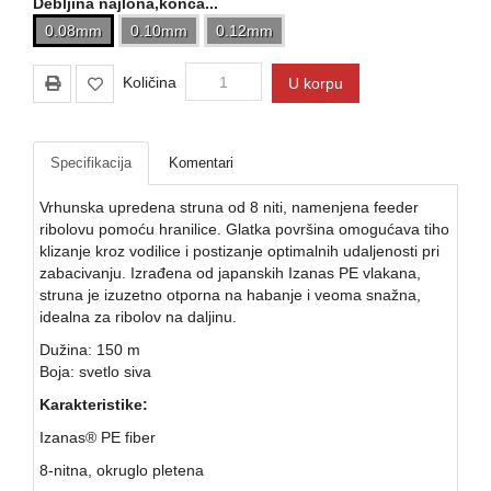
Debljina najlona,konca...
Kontakt
0.08mm
0.10mm
0.12mm
Naši
vatrometi
Količina
U korpu
Brendovi
Specifikacija
Komentari
USLOVI
ISPORUKE
Vrhunska upredena struna od 8 niti, namenjena feeder
ribolovu pomoću hranilice. Glatka površina omogućava tiho
O
klizanje kroz vodilice i postizanje optimalnih udaljenosti pri
kupovini
zabacivanju. Izrađena od japanskih Izanas PE vlakana,
struna je izuzetno otporna na habanje i veoma snažna,
idealna za ribolov na daljinu.
Dužina: 150 m
Boja: svetlo siva
Karakteristike:
Izanas® PE fiber
8-nitna, okruglo pletena