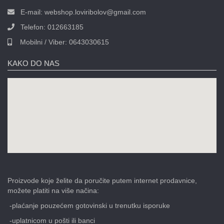
E-mail:
webshop.loviribolov@gmail.com
Telefon:
012663185
Mobilni / Viber:
0643030615
KAKO DO NAS
Proizvode koje želite da poručite putem internet prodavnice,
možete platiti na više načina:
-plaćanje pouzećem gotovinski u trenutku isporuke
-uplatnicom u pošti ili banci