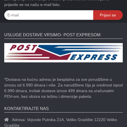
prijavite se na našu e-mail listu.
Prijavi se
USLUGE DOSTAVE VRSIMO- POST EXPRESOM
*Dostava na kućnu adresu je besplatna za sve porudžbine u
iznosu od 6.990 dinara i više. Za narudžbine čija je vrednost ispod
6.990 dinara, trošak dostave iznosi 499 dinara sa uračunatim
PDV-om, bez obzira na težinu i dimenzije paketa.
KONTAKTIRAJTE NAS
Adresa:
Vojvode Putnika 21A, Veliko Gradište 12220 Veliko
Gradište