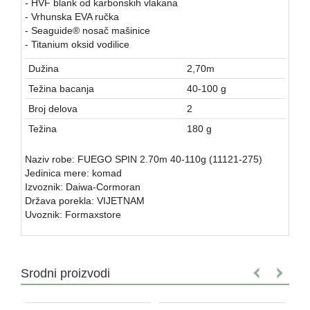
- HVF blank od karbonskih vlakana
- Vrhunska EVA ručka
- Seaguide® nosač mašinice
- Titanium oksid vodilice
Dužina
2,70m
Težina bacanja
40-100 g
Broj delova
2
Težina
180 g
Naziv robe: FUEGO SPIN 2.70m 40-110g (11121-275)
Jedinica mere: komad
Izvoznik: Daiwa-Cormoran
Država porekla: VIJETNAM
Uvoznik: Formaxstore
Srodni proizvodi