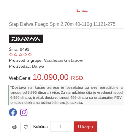
Pirotehnika
Akcija
Stap Daiwa Fuego Spin 2.70m 40-110g 11121-275
Početna
Ribolovačke
Šifra: 9493
priče
Proizvod iz grupe:
Varalicarski stapovi
Lovačke
Proizvođač:
Daiwa
priče
10.090,00
RSD.
WebCena:
Izveštaj
*Dostava na kućnu adresu je besplatna za sve porudžbine u
sa
iznosu od 6.990 dinara i više. Za narudžbine čija je vrednost ispod
vode
6.990 dinara, trošak dostave iznosi 499 dinara sa uračunatim PDV-
om, bez obzira na težinu i dimenzije paketa.
RIBOLOVNE
DOZVOLE
ZA
2026.god.
Količina
U korpu