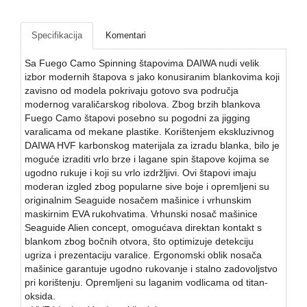
Kontakt
Specifikacija
Komentari
Naši
vatrometi
Sa Fuego Camo Spinning štapovima DAIWA nudi velik
izbor modernih štapova s jako konusiranim blankovima koji
Brendovi
zavisno od modela pokrivaju gotovo sva područja
modernog varaličarskog ribolova. Zbog brzih blankova
USLOVI
Fuego Camo štapovi posebno su pogodni za jigging
ISPORUKE
varalicama od mekane plastike. Korištenjem ekskluzivnog
DAIWA HVF karbonskog materijala za izradu blanka, bilo je
O
moguće izraditi vrlo brze i lagane spin štapove kojima se
kupovini
ugodno rukuje i koji su vrlo izdržljivi. Ovi štapovi imaju
moderan izgled zbog popularne sive boje i opremljeni su
originalnim Seaguide nosačem mašinice i vrhunskim
maskirnim EVA rukohvatima. Vrhunski nosač mašinice
Seaguide Alien concept, omogućava direktan kontakt s
blankom zbog bočnih otvora, što optimizuje detekciju
ugriza i prezentaciju varalice. Ergonomski oblik nosača
mašinice garantuje ugodno rukovanje i stalno zadovoljstvo
pri korištenju. Opremljeni su laganim vodlicama od titan-
oksida.