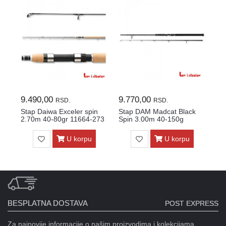
9.490,00
9.770,00
9.
RSD.
RSD.
n
Stap Daiwa Exceler spin
Stap DAM Madcat Black
St
272
2.70m 40-80gr 11664-273
Spin 3.00m 40-150g
Sp
U korpu
U korpu
BESPLATNA DOSTAVA
POST EXPRESS
Za najnovije informacije o našim proizvodima i kolekcijama