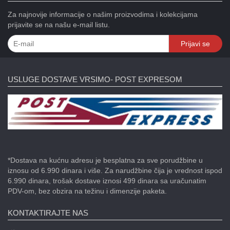
Za najnovije informacije o našim proizvodima i kolekcijama
prijavite se na našu e-mail listu.
Prijavi se
USLUGE DOSTAVE VRSIMO- POST EXPRESOM
*Dostava na kućnu adresu je besplatna za sve porudžbine u
iznosu od 6.990 dinara i više. Za narudžbine čija je vrednost ispod
6.990 dinara, trošak dostave iznosi 499 dinara sa uračunatim
PDV-om, bez obzira na težinu i dimenzije paketa.
KONTAKTIRAJTE NAS