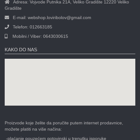
Adresa:
Vojvode Putnika 21A, Veliko Gradište 12220 Veliko
Gradište
E-mail:
webshop.loviribolov@gmail.com
Telefon:
012663185
Mobilni / Viber:
0643030615
KAKO DO NAS
Proizvode koje želite da poručite putem internet prodavnice,
možete platiti na više načina:
-plaćanje pouzećem gotovinski u trenutku isporuke