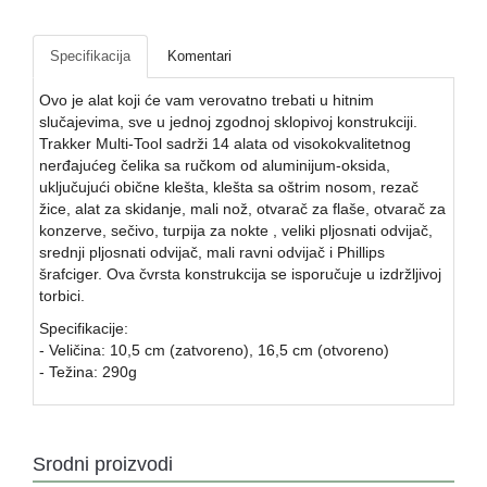
Kontakt
Specifikacija
Komentari
Naši
vatrometi
Ovo je alat koji će vam verovatno trebati u hitnim
slučajevima, sve u jednoj zgodnoj sklopivoj konstrukciji.
Brendovi
Trakker Multi-Tool sadrži 14 alata od visokokvalitetnog
nerđajućeg čelika sa ručkom od aluminijum-oksida,
USLOVI
uključujući obične klešta, klešta sa oštrim nosom, rezač
ISPORUKE
žice, alat za skidanje, mali nož, otvarač za flaše, otvarač za
konzerve, sečivo, turpija za nokte , veliki pljosnati odvijač,
O
srednji pljosnati odvijač, mali ravni odvijač i Phillips
kupovini
šrafciger. Ova čvrsta konstrukcija se isporučuje u izdržljivoj
torbici.
Specifikacije:
- Veličina: 10,5 cm (zatvoreno), 16,5 cm (otvoreno)
- Težina: 290g
Srodni proizvodi