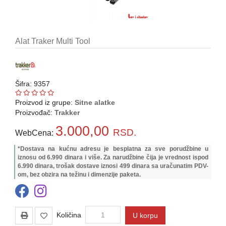
Pirotehnika
Akcija
Alat Traker Multi Tool
Početna
Ribolovačke
Šifra: 9357
priče
Proizvod iz grupe:
Sitne alatke
Lovačke
Proizvođač:
Trakker
priče
3.000,00
RSD.
WebCena:
Izveštaj
*Dostava na kućnu adresu je besplatna za sve porudžbine u
sa
iznosu od 6.990 dinara i više. Za narudžbine čija je vrednost ispod
vode
6.990 dinara, trošak dostave iznosi 499 dinara sa uračunatim PDV-
om, bez obzira na težinu i dimenzije paketa.
RIBOLOVNE
DOZVOLE
ZA
2026.god.
Količina
U korpu